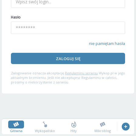
Hasło
nie pamiętam hasła
ZALOGUJ SIĘ
Zalogowanie oznacza akceptację
Regulaminu serwisu
Wykop.pl w jego
aktualnym brzmieniu. Jeśli nie akceptujesz Regulaminu w całości,
prosimy o niekorzystanie z serwisu.
Główna
Wykopalisko
Hity
Mikroblog