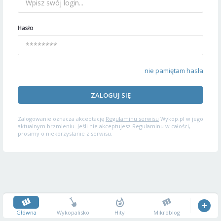
Hasło
nie pamiętam hasła
ZALOGUJ SIĘ
Zalogowanie oznacza akceptację
Regulaminu serwisu
Wykop.pl w jego
aktualnym brzmieniu. Jeśli nie akceptujesz Regulaminu w całości,
prosimy o niekorzystanie z serwisu.
Główna
Wykopalisko
Hity
Mikroblog