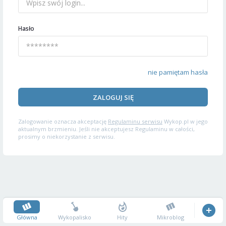
Hasło
nie pamiętam hasła
ZALOGUJ SIĘ
Zalogowanie oznacza akceptację
Regulaminu serwisu
Wykop.pl w jego
aktualnym brzmieniu. Jeśli nie akceptujesz Regulaminu w całości,
prosimy o niekorzystanie z serwisu.
Główna
Wykopalisko
Hity
Mikroblog