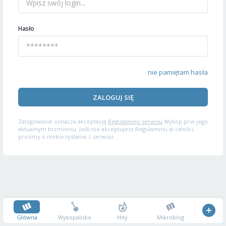
Hasło
nie pamiętam hasła
ZALOGUJ SIĘ
Zalogowanie oznacza akceptację
Regulaminu serwisu
Wykop.pl w jego
aktualnym brzmieniu. Jeśli nie akceptujesz Regulaminu w całości,
prosimy o niekorzystanie z serwisu.
Główna
Wykopalisko
Hity
Mikroblog