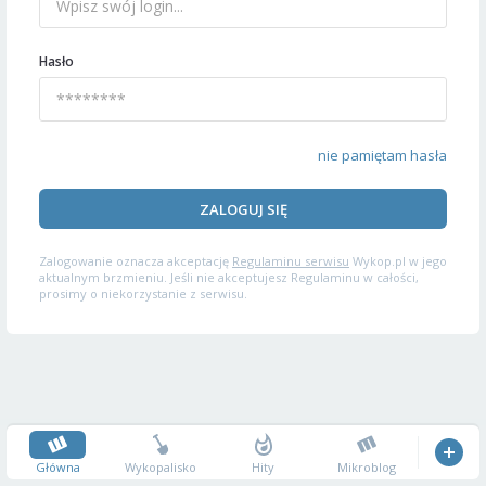
Hasło
nie pamiętam hasła
ZALOGUJ SIĘ
Zalogowanie oznacza akceptację
Regulaminu serwisu
Wykop.pl w jego
aktualnym brzmieniu. Jeśli nie akceptujesz Regulaminu w całości,
prosimy o niekorzystanie z serwisu.
Główna
Wykopalisko
Hity
Mikroblog