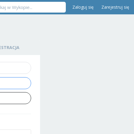
Zaloguj się
Zarejestruj się
ESTRACJA