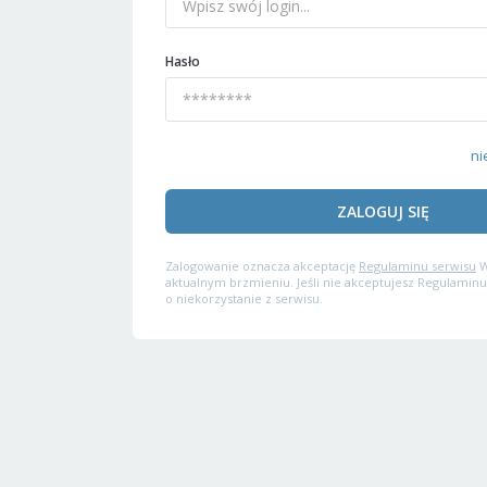
Hasło
ni
ZALOGUJ SIĘ
Zalogowanie oznacza akceptację
Regulaminu serwisu
W
aktualnym brzmieniu. Jeśli nie akceptujesz Regulaminu
o niekorzystanie z serwisu.