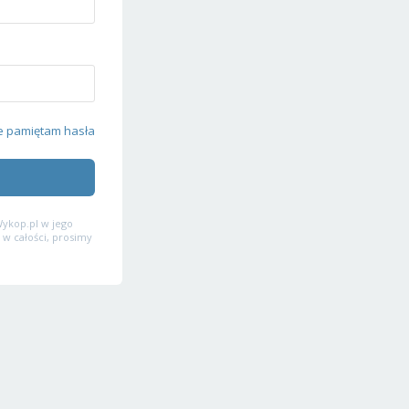
e pamiętam hasła
ykop.pl w jego
 w całości, prosimy