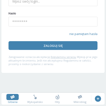
Hasło
nie pamiętam hasła
ZALOGUJ SIĘ
Zalogowanie oznacza akceptację
Regulaminu serwisu
Wykop.pl w jego
aktualnym brzmieniu. Jeśli nie akceptujesz Regulaminu w całości,
prosimy o niekorzystanie z serwisu.
Główna
Wykopalisko
Hity
Mikroblog