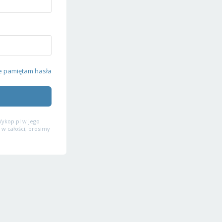
e pamiętam hasła
ykop.pl w jego
 w całości, prosimy