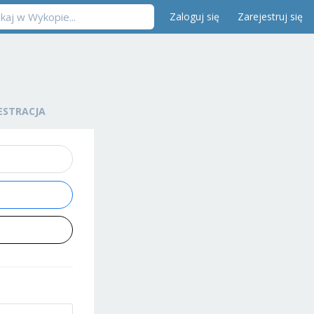
Zaloguj się
Zarejestruj się
ESTRACJA