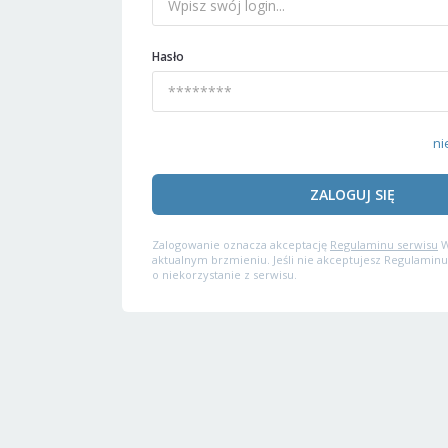
Hasło
ni
ZALOGUJ SIĘ
Zalogowanie oznacza akceptację
Regulaminu serwisu
W
aktualnym brzmieniu. Jeśli nie akceptujesz Regulaminu
o niekorzystanie z serwisu.