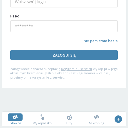
Hasło
nie pamiętam hasła
ZALOGUJ SIĘ
Zalogowanie oznacza akceptację
Regulaminu serwisu
Wykop.pl w jego
aktualnym brzmieniu. Jeśli nie akceptujesz Regulaminu w całości,
prosimy o niekorzystanie z serwisu.
Główna
Wykopalisko
Hity
Mikroblog