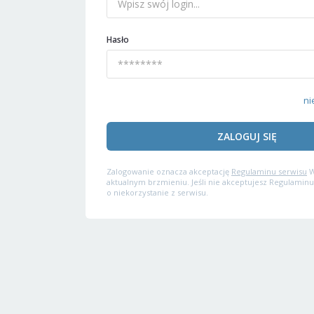
Hasło
ni
ZALOGUJ SIĘ
Zalogowanie oznacza akceptację
Regulaminu serwisu
W
aktualnym brzmieniu. Jeśli nie akceptujesz Regulaminu
o niekorzystanie z serwisu.