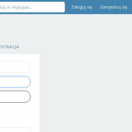
Zaloguj się
Zarejestruj się
ESTRACJA