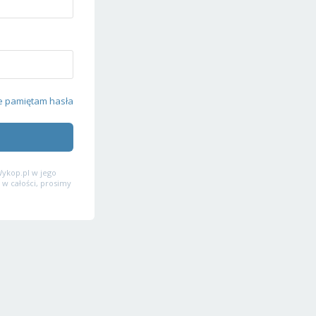
e pamiętam hasła
ykop.pl w jego
 w całości, prosimy