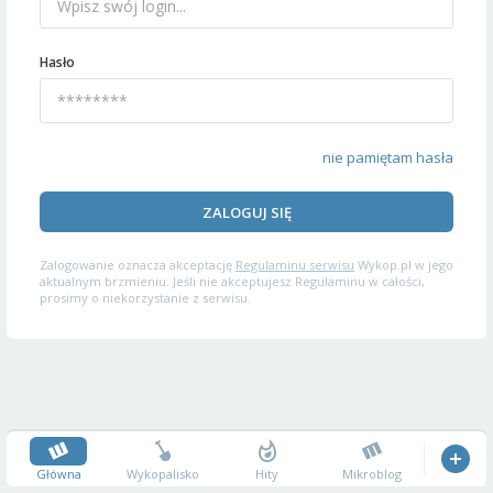
Hasło
nie pamiętam hasła
ZALOGUJ SIĘ
Zalogowanie oznacza akceptację
Regulaminu serwisu
Wykop.pl w jego
aktualnym brzmieniu. Jeśli nie akceptujesz Regulaminu w całości,
prosimy o niekorzystanie z serwisu.
Główna
Wykopalisko
Hity
Mikroblog