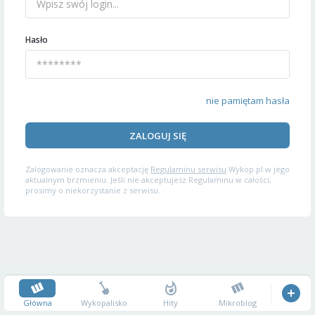
Hasło
nie pamiętam hasła
ZALOGUJ SIĘ
Zalogowanie oznacza akceptację
Regulaminu serwisu
Wykop.pl w jego
aktualnym brzmieniu. Jeśli nie akceptujesz Regulaminu w całości,
prosimy o niekorzystanie z serwisu.
Główna
Wykopalisko
Hity
Mikroblog