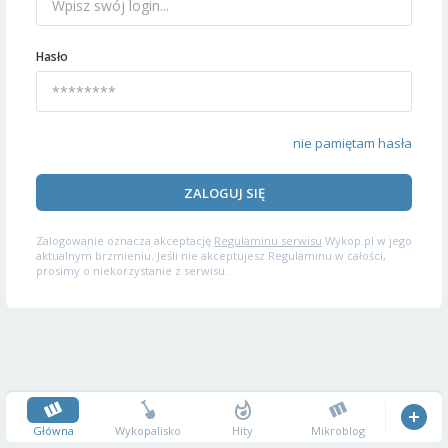
Hasło
nie pamiętam hasła
ZALOGUJ SIĘ
Zalogowanie oznacza akceptację
Regulaminu serwisu
Wykop.pl w jego
aktualnym brzmieniu. Jeśli nie akceptujesz Regulaminu w całości,
prosimy o niekorzystanie z serwisu.
Główna
Wykopalisko
Hity
Mikroblog