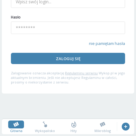
Hasło
nie pamiętam hasła
ZALOGUJ SIĘ
Zalogowanie oznacza akceptację
Regulaminu serwisu
Wykop.pl w jego
aktualnym brzmieniu. Jeśli nie akceptujesz Regulaminu w całości,
prosimy o niekorzystanie z serwisu.
Główna
Wykopalisko
Hity
Mikroblog