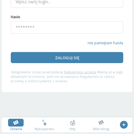
Hasło
nie pamiętam hasła
ZALOGUJ SIĘ
Zalogowanie oznacza akceptację
Regulaminu serwisu
Wykop.pl w jego
aktualnym brzmieniu. Jeśli nie akceptujesz Regulaminu w całości,
prosimy o niekorzystanie z serwisu.
Główna
Wykopalisko
Hity
Mikroblog