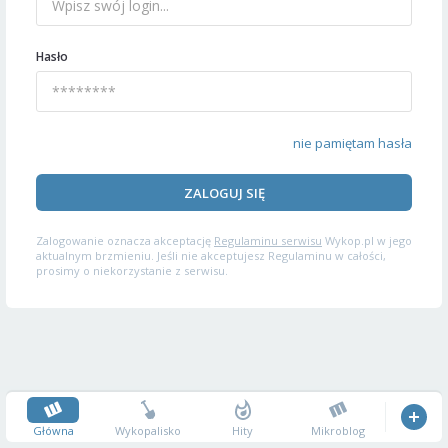
Hasło
nie pamiętam hasła
ZALOGUJ SIĘ
Zalogowanie oznacza akceptację
Regulaminu serwisu
Wykop.pl w jego
aktualnym brzmieniu. Jeśli nie akceptujesz Regulaminu w całości,
prosimy o niekorzystanie z serwisu.
Główna
Wykopalisko
Hity
Mikroblog