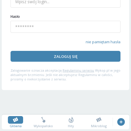
Hasło
nie pamiętam hasła
ZALOGUJ SIĘ
Zalogowanie oznacza akceptację
Regulaminu serwisu
Wykop.pl w jego
aktualnym brzmieniu. Jeśli nie akceptujesz Regulaminu w całości,
prosimy o niekorzystanie z serwisu.
Główna
Wykopalisko
Hity
Mikroblog