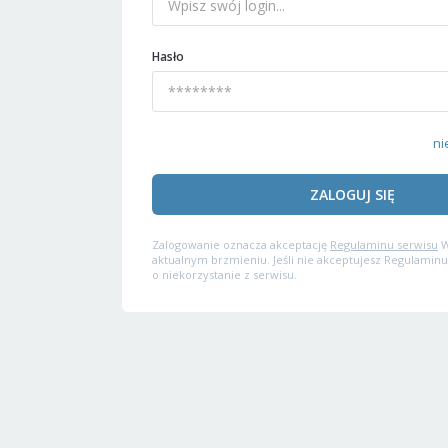
Hasło
ni
ZALOGUJ SIĘ
Zalogowanie oznacza akceptację
Regulaminu serwisu
W
aktualnym brzmieniu. Jeśli nie akceptujesz Regulaminu
o niekorzystanie z serwisu.