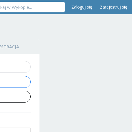
Zaloguj się
Zarejestruj się
ESTRACJA