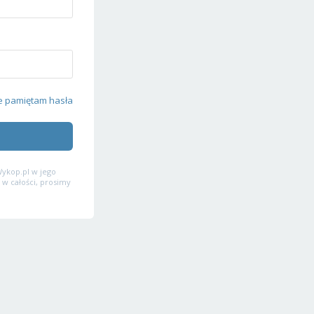
e pamiętam hasła
ykop.pl w jego
 w całości, prosimy