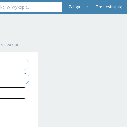
Zaloguj się
Zarejestruj się
ESTRACJA