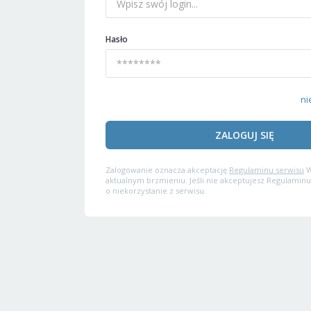
Hasło
ni
ZALOGUJ SIĘ
Zalogowanie oznacza akceptację
Regulaminu serwisu
W
aktualnym brzmieniu. Jeśli nie akceptujesz Regulaminu
o niekorzystanie z serwisu.