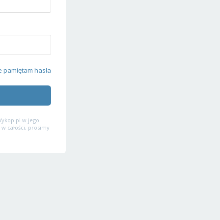
e pamiętam hasła
ykop.pl w jego
 w całości, prosimy