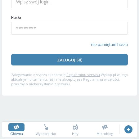
Hasło
nie pamiętam hasła
ZALOGUJ SIĘ
Zalogowanie oznacza akceptację
Regulaminu serwisu
Wykop.pl w jego
aktualnym brzmieniu. Jeśli nie akceptujesz Regulaminu w całości,
prosimy o niekorzystanie z serwisu.
Główna
Wykopalisko
Hity
Mikroblog