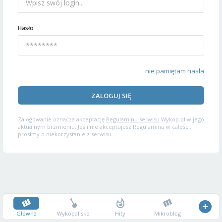
Hasło
nie pamiętam hasła
ZALOGUJ SIĘ
Zalogowanie oznacza akceptację
Regulaminu serwisu
Wykop.pl w jego
aktualnym brzmieniu. Jeśli nie akceptujesz Regulaminu w całości,
prosimy o niekorzystanie z serwisu.
Główna
Wykopalisko
Hity
Mikroblog