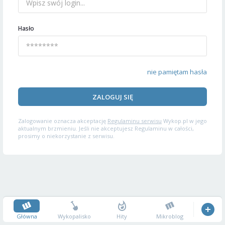
Hasło
nie pamiętam hasła
ZALOGUJ SIĘ
Zalogowanie oznacza akceptację
Regulaminu serwisu
Wykop.pl w jego
aktualnym brzmieniu. Jeśli nie akceptujesz Regulaminu w całości,
prosimy o niekorzystanie z serwisu.
Główna
Wykopalisko
Hity
Mikroblog