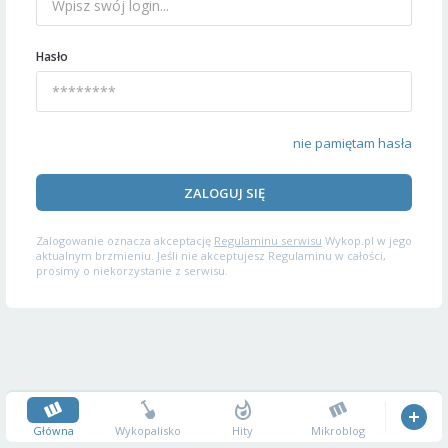
Hasło
nie pamiętam hasła
ZALOGUJ SIĘ
Zalogowanie oznacza akceptację
Regulaminu serwisu
Wykop.pl w jego
aktualnym brzmieniu. Jeśli nie akceptujesz Regulaminu w całości,
prosimy o niekorzystanie z serwisu.
Główna
Wykopalisko
Hity
Mikroblog