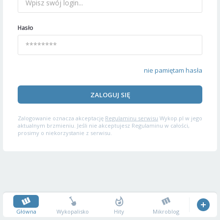
Hasło
nie pamiętam hasła
ZALOGUJ SIĘ
Zalogowanie oznacza akceptację
Regulaminu serwisu
Wykop.pl w jego
aktualnym brzmieniu. Jeśli nie akceptujesz Regulaminu w całości,
prosimy o niekorzystanie z serwisu.
Główna
Wykopalisko
Hity
Mikroblog