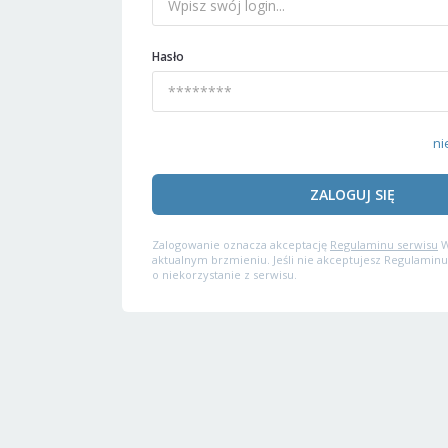
Hasło
ni
ZALOGUJ SIĘ
Zalogowanie oznacza akceptację
Regulaminu serwisu
W
aktualnym brzmieniu. Jeśli nie akceptujesz Regulaminu
o niekorzystanie z serwisu.