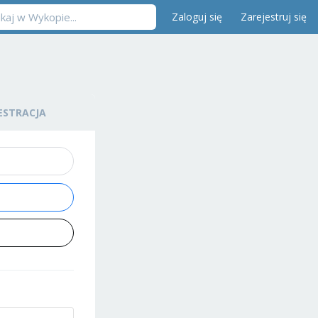
Zaloguj się
Zarejestruj się
ESTRACJA