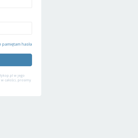
e pamiętam hasła
ykop.pl w jego
 w całości, prosimy