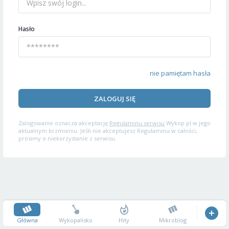
Hasło
nie pamiętam hasła
ZALOGUJ SIĘ
Zalogowanie oznacza akceptację
Regulaminu serwisu
Wykop.pl w jego
aktualnym brzmieniu. Jeśli nie akceptujesz Regulaminu w całości,
prosimy o niekorzystanie z serwisu.
Główna
Wykopalisko
Hity
Mikroblog