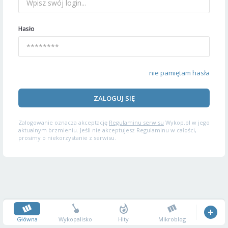
Hasło
nie pamiętam hasła
ZALOGUJ SIĘ
Zalogowanie oznacza akceptację
Regulaminu serwisu
Wykop.pl w jego
aktualnym brzmieniu. Jeśli nie akceptujesz Regulaminu w całości,
prosimy o niekorzystanie z serwisu.
Główna
Wykopalisko
Hity
Mikroblog