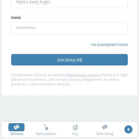
Hasło
nie pamiętam hasła
ZALOGUJ SIĘ
Zalogowanie oznacza akceptację
Regulaminu serwisu
Wykop.pl w jego
aktualnym brzmieniu. Jeśli nie akceptujesz Regulaminu w całości,
prosimy o niekorzystanie z serwisu.
Główna
Wykopalisko
Hity
Mikroblog