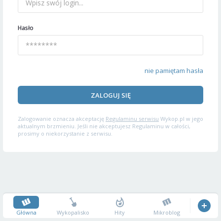
Hasło
nie pamiętam hasła
ZALOGUJ SIĘ
Zalogowanie oznacza akceptację
Regulaminu serwisu
Wykop.pl w jego
aktualnym brzmieniu. Jeśli nie akceptujesz Regulaminu w całości,
prosimy o niekorzystanie z serwisu.
Główna
Wykopalisko
Hity
Mikroblog