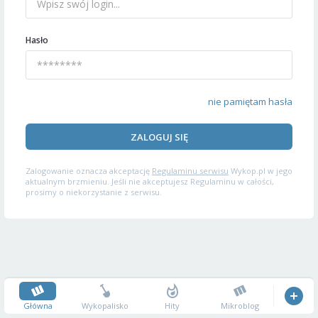
Hasło
nie pamiętam hasła
ZALOGUJ SIĘ
Zalogowanie oznacza akceptację
Regulaminu serwisu
Wykop.pl w jego
aktualnym brzmieniu. Jeśli nie akceptujesz Regulaminu w całości,
prosimy o niekorzystanie z serwisu.
Główna
Wykopalisko
Hity
Mikroblog