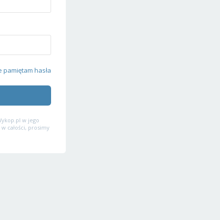
e pamiętam hasła
ykop.pl w jego
 w całości, prosimy