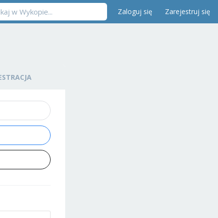
Zaloguj się
Zarejestruj się
ESTRACJA