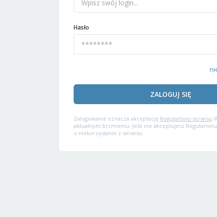
Hasło
ni
ZALOGUJ SIĘ
Zalogowanie oznacza akceptację
Regulaminu serwisu
W
aktualnym brzmieniu. Jeśli nie akceptujesz Regulaminu
o niekorzystanie z serwisu.