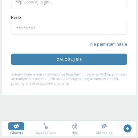
Hasło
nie pamiętam hasła
ZALOGUJ SIĘ
Zalogowanie oznacza akceptację
Regulaminu serwisu
Wykop.pl w jego
aktualnym brzmieniu. Jeśli nie akceptujesz Regulaminu w całości,
prosimy o niekorzystanie z serwisu.
Główna
Wykopalisko
Hity
Mikroblog