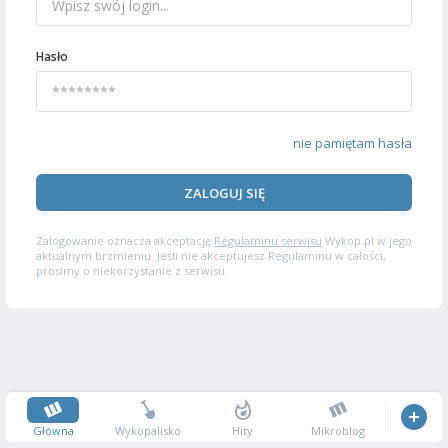
Hasło
nie pamiętam hasła
ZALOGUJ SIĘ
Zalogowanie oznacza akceptację
Regulaminu serwisu
Wykop.pl w jego
aktualnym brzmieniu. Jeśli nie akceptujesz Regulaminu w całości,
prosimy o niekorzystanie z serwisu.
Główna
Wykopalisko
Hity
Mikroblog