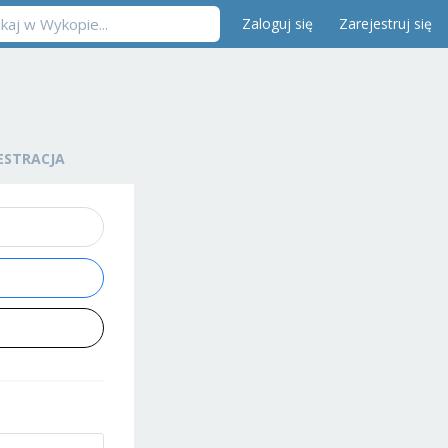
Zaloguj się
Zarejestruj się
ESTRACJA