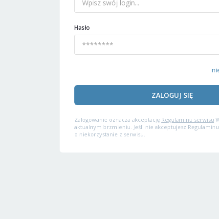
Hasło
ni
ZALOGUJ SIĘ
Zalogowanie oznacza akceptację
Regulaminu serwisu
W
aktualnym brzmieniu. Jeśli nie akceptujesz Regulaminu
o niekorzystanie z serwisu.