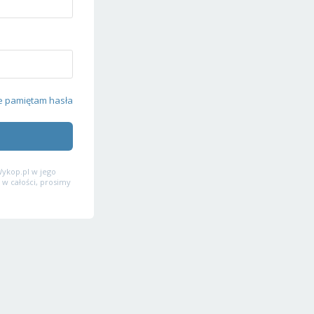
e pamiętam hasła
ykop.pl w jego
 w całości, prosimy