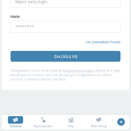
Hasło
nie pamiętam hasła
ZALOGUJ SIĘ
Zalogowanie oznacza akceptację
Regulaminu serwisu
Wykop.pl w jego
aktualnym brzmieniu. Jeśli nie akceptujesz Regulaminu w całości,
prosimy o niekorzystanie z serwisu.
Główna
Wykopalisko
Hity
Mikroblog