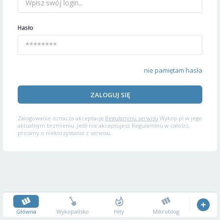
Hasło
nie pamiętam hasła
ZALOGUJ SIĘ
Zalogowanie oznacza akceptację
Regulaminu serwisu
Wykop.pl w jego
aktualnym brzmieniu. Jeśli nie akceptujesz Regulaminu w całości,
prosimy o niekorzystanie z serwisu.
Główna
Wykopalisko
Hity
Mikroblog