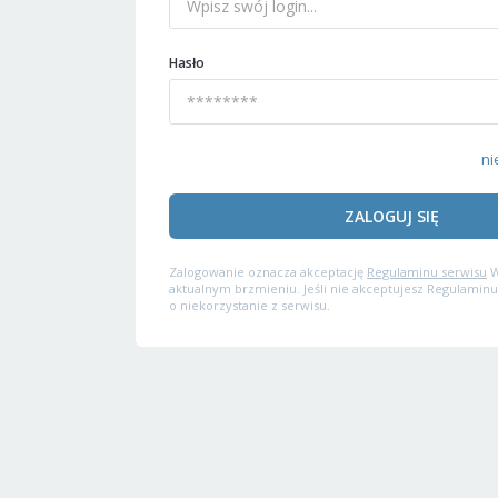
Hasło
ni
ZALOGUJ SIĘ
Zalogowanie oznacza akceptację
Regulaminu serwisu
W
aktualnym brzmieniu. Jeśli nie akceptujesz Regulaminu
o niekorzystanie z serwisu.