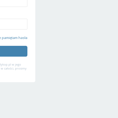
e pamiętam hasła
ykop.pl w jego
 w całości, prosimy