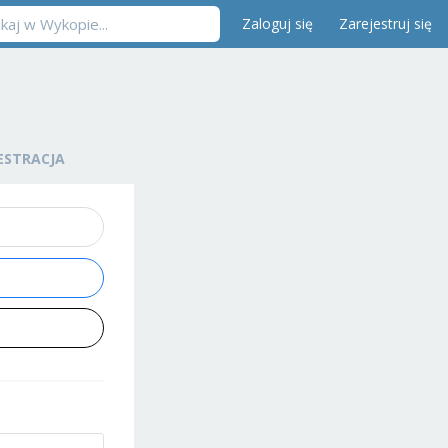
Zaloguj się
Zarejestruj się
ESTRACJA