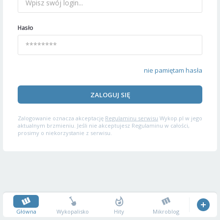
Hasło
nie pamiętam hasła
ZALOGUJ SIĘ
Zalogowanie oznacza akceptację
Regulaminu serwisu
Wykop.pl w jego
aktualnym brzmieniu. Jeśli nie akceptujesz Regulaminu w całości,
prosimy o niekorzystanie z serwisu.
Główna
Wykopalisko
Hity
Mikroblog