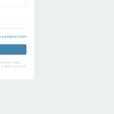
e pamiętam hasła
ykop.pl w jego
 w całości, prosimy