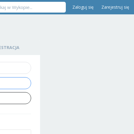
Zaloguj się
Zarejestruj się
ESTRACJA