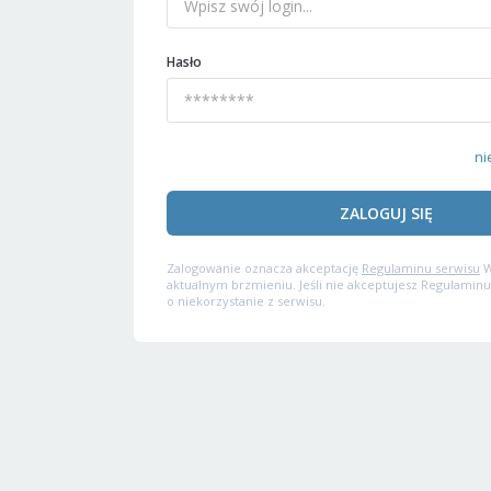
Hasło
ni
ZALOGUJ SIĘ
Zalogowanie oznacza akceptację
Regulaminu serwisu
W
aktualnym brzmieniu. Jeśli nie akceptujesz Regulaminu
o niekorzystanie z serwisu.