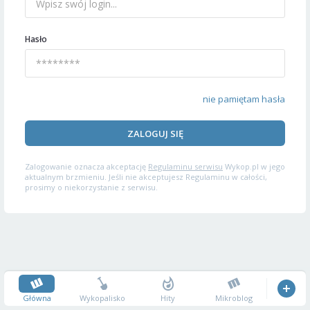
Hasło
nie pamiętam hasła
ZALOGUJ SIĘ
Zalogowanie oznacza akceptację
Regulaminu serwisu
Wykop.pl w jego
aktualnym brzmieniu. Jeśli nie akceptujesz Regulaminu w całości,
prosimy o niekorzystanie z serwisu.
Główna
Wykopalisko
Hity
Mikroblog