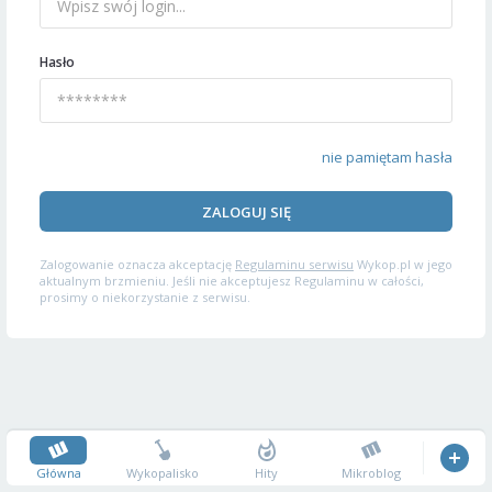
Hasło
nie pamiętam hasła
ZALOGUJ SIĘ
Zalogowanie oznacza akceptację
Regulaminu serwisu
Wykop.pl w jego
aktualnym brzmieniu. Jeśli nie akceptujesz Regulaminu w całości,
prosimy o niekorzystanie z serwisu.
Główna
Wykopalisko
Hity
Mikroblog