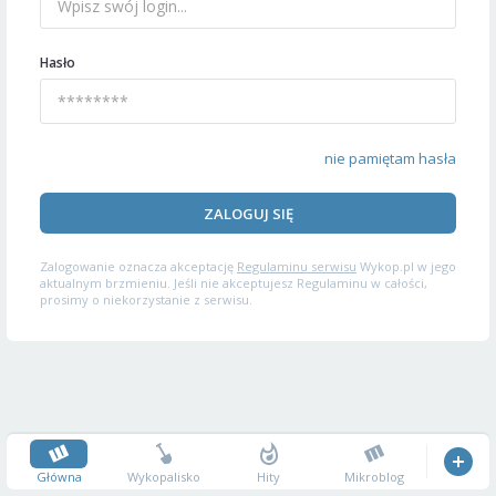
Hasło
nie pamiętam hasła
ZALOGUJ SIĘ
Zalogowanie oznacza akceptację
Regulaminu serwisu
Wykop.pl w jego
aktualnym brzmieniu. Jeśli nie akceptujesz Regulaminu w całości,
prosimy o niekorzystanie z serwisu.
Główna
Wykopalisko
Hity
Mikroblog