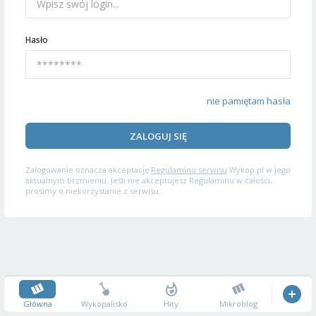
Hasło
nie pamiętam hasła
ZALOGUJ SIĘ
Zalogowanie oznacza akceptację
Regulaminu serwisu
Wykop.pl w jego
aktualnym brzmieniu. Jeśli nie akceptujesz Regulaminu w całości,
prosimy o niekorzystanie z serwisu.
Główna
Wykopalisko
Hity
Mikroblog