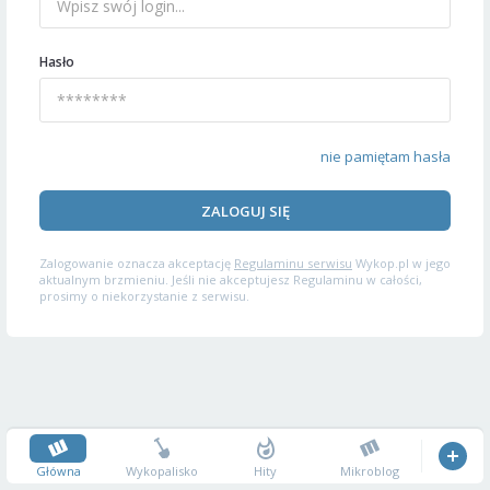
Hasło
nie pamiętam hasła
ZALOGUJ SIĘ
Zalogowanie oznacza akceptację
Regulaminu serwisu
Wykop.pl w jego
aktualnym brzmieniu. Jeśli nie akceptujesz Regulaminu w całości,
prosimy o niekorzystanie z serwisu.
Główna
Wykopalisko
Hity
Mikroblog