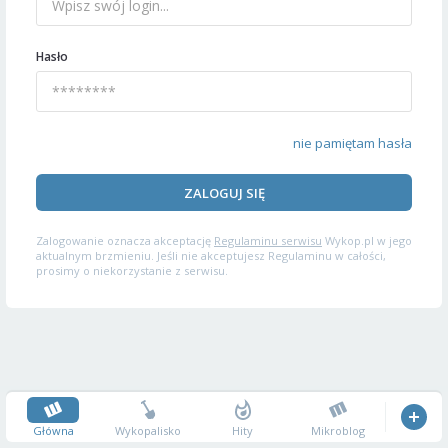
Hasło
nie pamiętam hasła
ZALOGUJ SIĘ
Zalogowanie oznacza akceptację
Regulaminu serwisu
Wykop.pl w jego
aktualnym brzmieniu. Jeśli nie akceptujesz Regulaminu w całości,
prosimy o niekorzystanie z serwisu.
Główna
Wykopalisko
Hity
Mikroblog