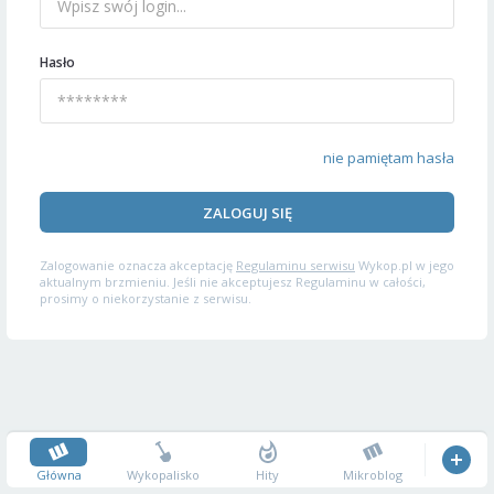
Hasło
nie pamiętam hasła
ZALOGUJ SIĘ
Zalogowanie oznacza akceptację
Regulaminu serwisu
Wykop.pl w jego
aktualnym brzmieniu. Jeśli nie akceptujesz Regulaminu w całości,
prosimy o niekorzystanie z serwisu.
Główna
Wykopalisko
Hity
Mikroblog