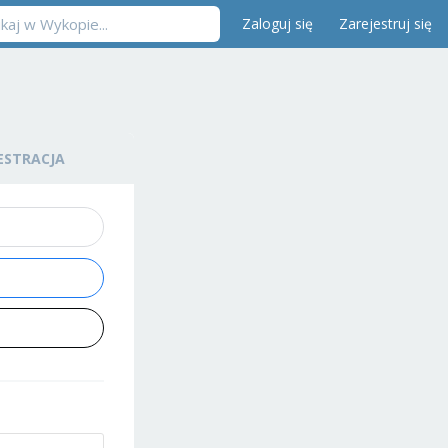
Zaloguj się
Zarejestruj się
ESTRACJA