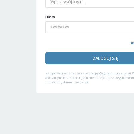
Hasło
ni
ZALOGUJ SIĘ
Zalogowanie oznacza akceptację
Regulaminu serwisu
W
aktualnym brzmieniu. Jeśli nie akceptujesz Regulaminu
o niekorzystanie z serwisu.