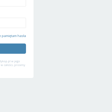
e pamiętam hasła
ykop.pl w jego
 w całości, prosimy