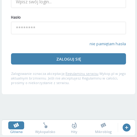
Hasło
nie pamiętam hasła
ZALOGUJ SIĘ
Zalogowanie oznacza akceptację
Regulaminu serwisu
Wykop.pl w jego
aktualnym brzmieniu. Jeśli nie akceptujesz Regulaminu w całości,
prosimy o niekorzystanie z serwisu.
Główna
Wykopalisko
Hity
Mikroblog