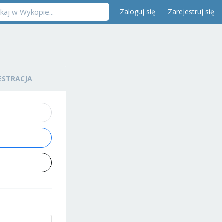
Zaloguj się
Zarejestruj się
ESTRACJA