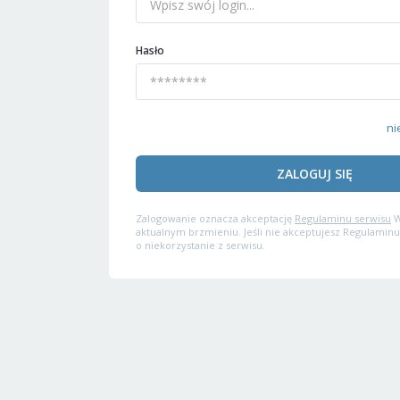
Hasło
ni
ZALOGUJ SIĘ
Zalogowanie oznacza akceptację
Regulaminu serwisu
W
aktualnym brzmieniu. Jeśli nie akceptujesz Regulaminu
o niekorzystanie z serwisu.