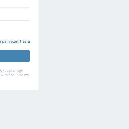
e pamiętam hasła
ykop.pl w jego
 w całości, prosimy