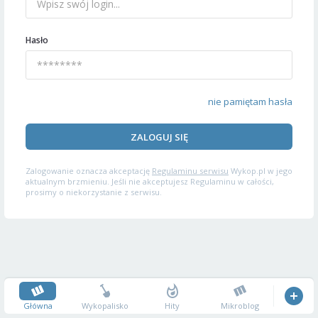
Hasło
nie pamiętam hasła
ZALOGUJ SIĘ
Zalogowanie oznacza akceptację
Regulaminu serwisu
Wykop.pl w jego
aktualnym brzmieniu. Jeśli nie akceptujesz Regulaminu w całości,
prosimy o niekorzystanie z serwisu.
Główna
Wykopalisko
Hity
Mikroblog